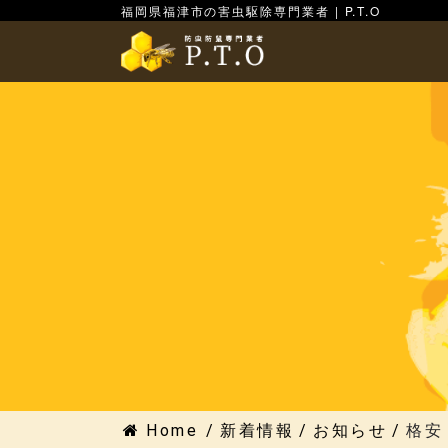
福岡県福津市の害虫駆除専門業者 | P.T.O
Home
/
新着情報
/
お知らせ
/
格安