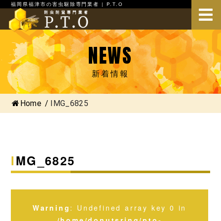
福岡県福津市の害虫駆除専門業者 | P.T.O
NEWS
新着情報
Home
/
IMG_6825
IMG_6825
Warning
: Undefined array key 0 in
/home/donutsring/pto-