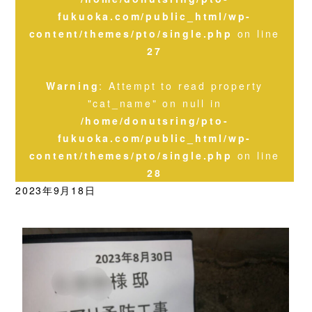
fukuoka.com/public_html/wp-
content/themes/pto/single.php
on line
27
Warning
: Attempt to read property
"cat_name" on null in
/home/donutsring/pto-
fukuoka.com/public_html/wp-
content/themes/pto/single.php
on line
28
2023年9月18日