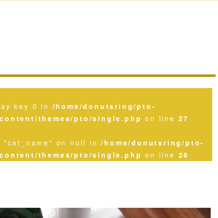
ray key 0 in
/home/donutsring/pto-
content/themes/pto/single.php
on line
27
y "cat_name" on null in
/home/donutsring/pto-
content/themes/pto/single.php
on line
28