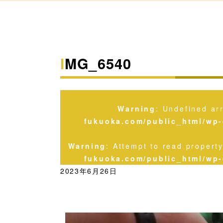
IMG_6540
Warning
: Undefined ar
fukuoka.com/public_html/wp-
Warning
: Attempt to read propert
fukuoka.com/public_html/wp-
2023年6月26日