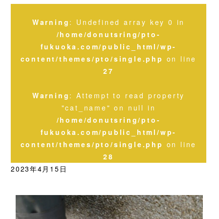
Warning
: Undefined array key 0 in
/home/donutsring/pto-
fukuoka.com/public_html/wp-
content/themes/pto/single.php
on line
27
Warning
: Attempt to read property
"cat_name" on null in
/home/donutsring/pto-
fukuoka.com/public_html/wp-
content/themes/pto/single.php
on line
28
2023年4月15日