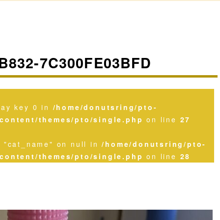
-B832-7C300FE03BFD
ray key 0 in
/home/donutsring/pto-
content/themes/pto/single.php
on line
27
y "cat_name" on null in
/home/donutsring/pto-
content/themes/pto/single.php
on line
28