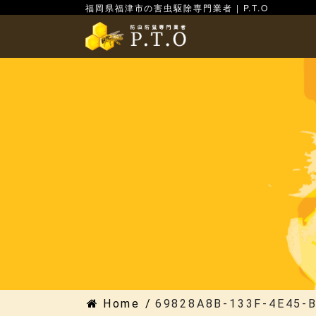
福岡県福津市の害虫駆除専門業者 | P.T.O
Home
/
69828A8B-133F-4E45-