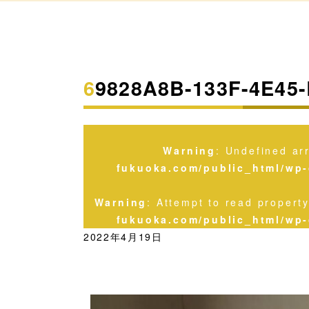
69828A8B-133F-4E45
Warning
: Undefined ar
fukuoka.com/public_html/wp-
Warning
: Attempt to read propert
fukuoka.com/public_html/wp-
2022年4月19日