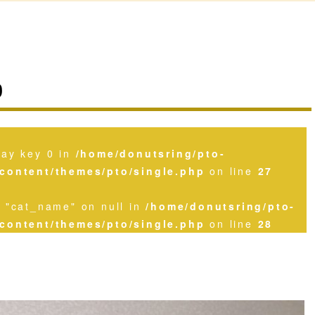
0
ray key 0 in
/home/donutsring/pto-
content/themes/pto/single.php
on line
27
y "cat_name" on null in
/home/donutsring/pto-
content/themes/pto/single.php
on line
28