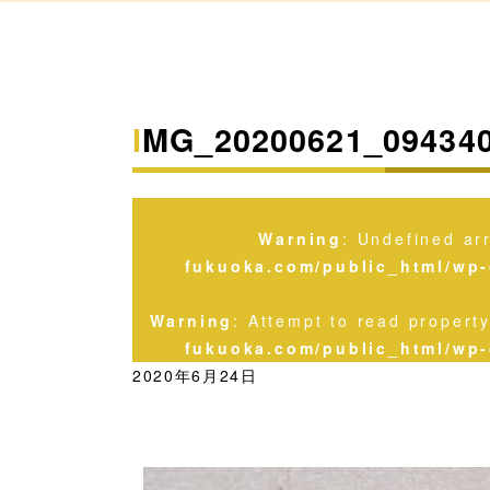
IMG_20200621_09434
Warning
: Undefined ar
fukuoka.com/public_html/wp-
Warning
: Attempt to read propert
fukuoka.com/public_html/wp-
2020年6月24日