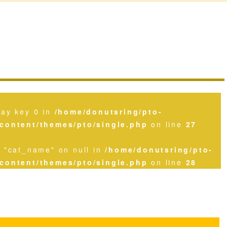
ray key 0 in
/home/donutsring/pto-
content/themes/pto/single.php
on line
27
y "cat_name" on null in
/home/donutsring/pto-
content/themes/pto/single.php
on line
28