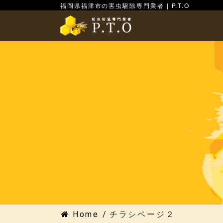
福岡県福津市の害虫駆除専門業者 | P.T.O
Home
/
チラシページ２