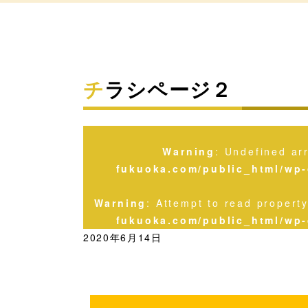
チラシページ２
Warning
: Undefined ar
fukuoka.com/public_html/wp-
Warning
: Attempt to read propert
fukuoka.com/public_html/wp-
2020年6月14日